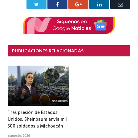
Twitter
Facebook
Google+
LinkedIn
Correo
electrón
PUBLICACIONES RELACIONADAS
Tras presión de Estados
Unidos, Sheinbaum envía mil
500 soldados a Michoacán
6 agosto, 2026